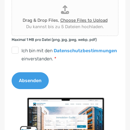
Drag & Drop Files,
Choose Files to Upload
Du kannst bis zu 5 Dateien hochladen.
Maximal 1 MB pro Datei (png, jpg, jpeg, webp, pdf)
D
Ich bin mit den
Datenschutzbestimmungen
S
einverstanden.
*
G
V
Absenden
O
-
A
E
l
i
t
n
e
v
r