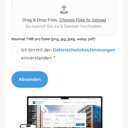
Drag & Drop Files,
Choose Files to Upload
Du kannst bis zu 5 Dateien hochladen.
Maximal 1 MB pro Datei (png, jpg, jpeg, webp, pdf)
D
Ich bin mit den
Datenschutzbestimmungen
S
einverstanden.
*
G
V
Absenden
O
-
A
E
l
i
t
n
e
v
r