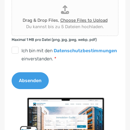
Drag & Drop Files,
Choose Files to Upload
Du kannst bis zu 5 Dateien hochladen.
Maximal 1 MB pro Datei (png, jpg, jpeg, webp, pdf)
D
Ich bin mit den
Datenschutzbestimmungen
S
einverstanden.
*
G
V
Absenden
O
-
A
E
l
i
t
n
e
v
r