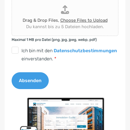
Drag & Drop Files,
Choose Files to Upload
Du kannst bis zu 5 Dateien hochladen.
Maximal 1 MB pro Datei (png, jpg, jpeg, webp, pdf)
D
Ich bin mit den
Datenschutzbestimmungen
S
einverstanden.
*
G
V
Absenden
O
-
A
E
l
i
t
n
e
v
r