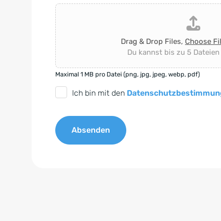
Drag & Drop Files,
Choose Fi
Du kannst bis zu 5 Dateien
Maximal 1 MB pro Datei (png, jpg, jpeg, webp, pdf)
D
Ich bin mit den
Datenschutzbestimmun
S
G
Absenden
V
O
A
-
l
E
t
i
e
n
r
v
n