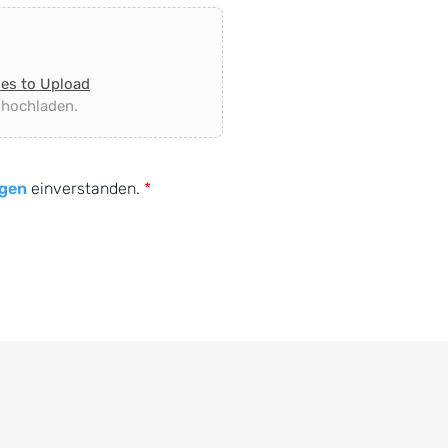
les to Upload
 hochladen.
gen
einverstanden.
*