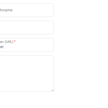
chname
CRM für Banken
den (URL)
*