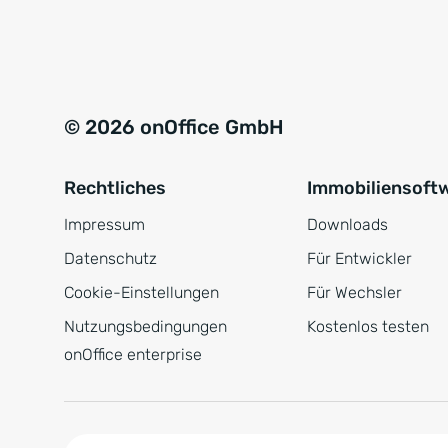
e
a
r
t
s
i
t
v
© 2026 onOffice GmbH
ä
e
n
:
Rechtliches
Immobiliensoft
d
n
Impressum
Downloads
i
Datenschutz
Für Entwickler
s
Cookie-Einstellungen
Für Wechsler
*
Nutzungsbedingungen
Kostenlos testen
onOffice enterprise