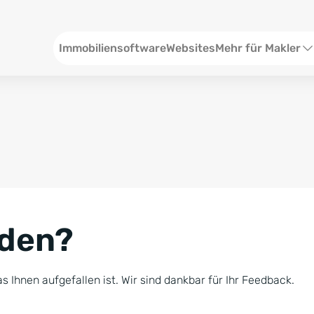
Header
Immobiliensoftware
Websites
Mehr für Makler
SEO und Content
W
Social Media
S
Social Ads
V
Google Ads
R
nden?
Newsletter-Pakete
B
Consulting
N
s Ihnen aufgefallen ist. Wir sind dankbar für Ihr Feedback.
Softwareschulunge