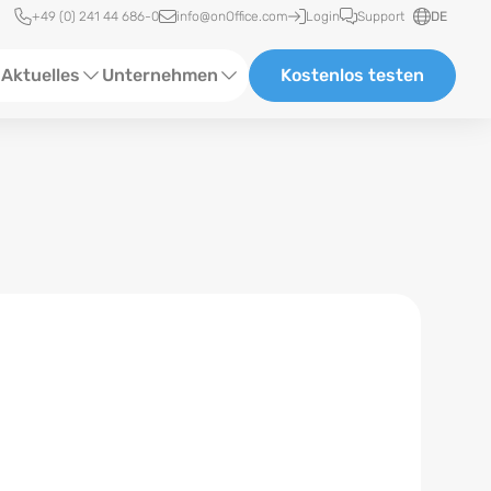
Schnellzugriff
+49 (0) 241 44 686-0
info@onOffice.com
Login
Support
DE
Aktuelles
Unternehmen
Kostenlos testen
ebinare
Über Uns
tatus-News
Partner und Kooperationen
eranstaltungen
Karriere
eferenzen
log
ewsletter
n