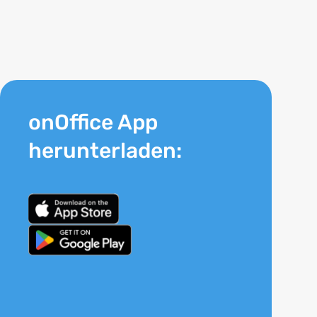
onOffice App
herunterladen: