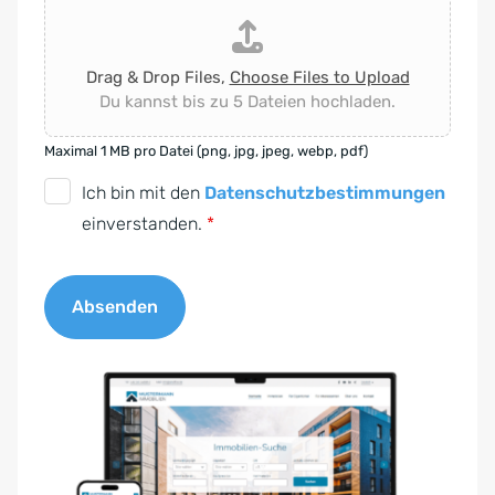
Drag & Drop Files,
Choose Files to Upload
Du kannst bis zu 5 Dateien hochladen.
Maximal 1 MB pro Datei (png, jpg, jpeg, webp, pdf)
D
Ich bin mit den
Datenschutzbestimmungen
S
einverstanden.
*
G
V
Absenden
O
-
A
E
l
i
t
n
e
v
r