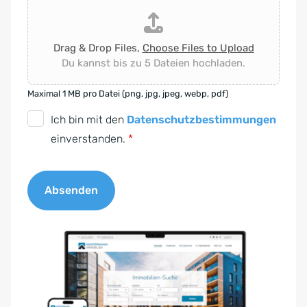
Drag & Drop Files,
Choose Files to Upload
Du kannst bis zu 5 Dateien hochladen.
Maximal 1 MB pro Datei (png, jpg, jpeg, webp, pdf)
D
Ich bin mit den
Datenschutzbestimmungen
S
einverstanden.
*
G
V
Absenden
O
-
A
E
l
i
t
n
e
v
r