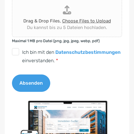
Drag & Drop Files,
Choose Files to Upload
Du kannst bis zu 5 Dateien hochladen.
Maximal 1 MB pro Datei (png, jpg, jpeg, webp, pdf)
D
Ich bin mit den
Datenschutzbestimmungen
S
einverstanden.
*
G
V
Absenden
O
-
A
E
l
i
t
n
e
v
r