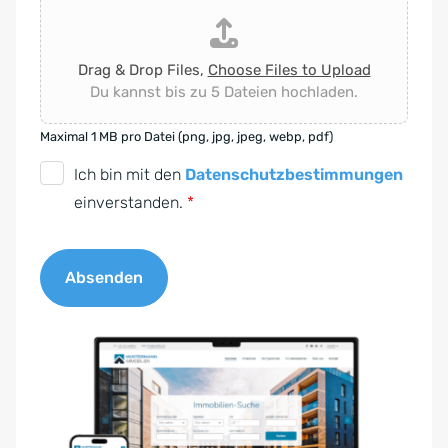
Drag & Drop Files,
Choose Files to Upload
Du kannst bis zu 5 Dateien hochladen.
Maximal 1 MB pro Datei (png, jpg, jpeg, webp, pdf)
D
Ich bin mit den
Datenschutzbestimmungen
S
einverstanden.
*
G
V
Absenden
O
-
A
E
l
i
t
n
e
v
r