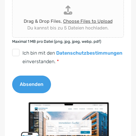
Drag & Drop Files,
Choose Files to Upload
Du kannst bis zu 5 Dateien hochladen.
Maximal 1 MB pro Datei (png, jpg, jpeg, webp, pdf)
D
Ich bin mit den
Datenschutzbestimmungen
S
einverstanden.
*
G
V
Absenden
O
-
A
E
l
i
t
n
e
v
r