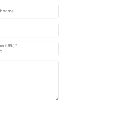
chname
CRM für Banken
den (URL)
*