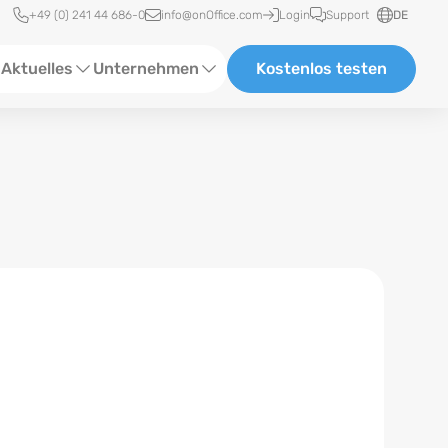
Schnellzugriff
+49 (0) 241 44 686-0
info@onOffice.com
Login
Support
DE
Aktuelles
Unternehmen
Kostenlos testen
ebinare
Über Uns
tatus-News
Partner und Kooperationen
eranstaltungen
Karriere
eferenzen
log
ewsletter
n