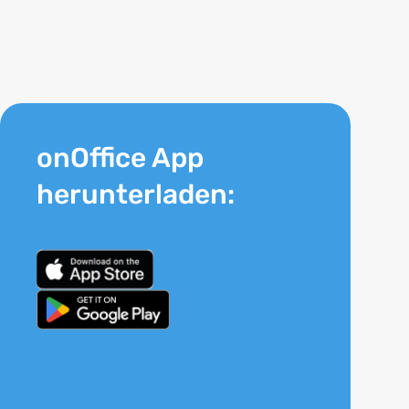
onOffice App
herunterladen: