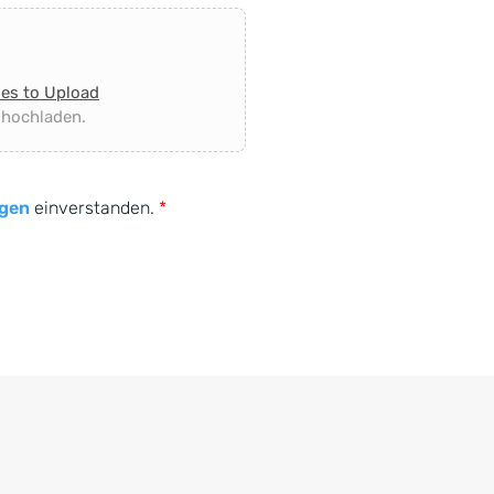
les to Upload
 hochladen.
gen
einverstanden.
*