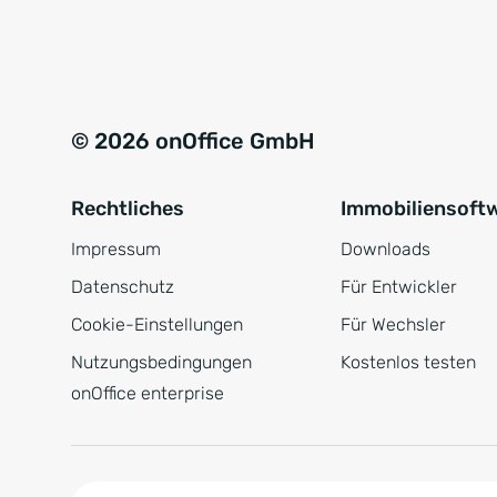
e
a
r
t
s
i
t
v
© 2026 onOffice GmbH
ä
e
n
:
Rechtliches
Immobiliensoft
d
n
Impressum
Downloads
i
Datenschutz
Für Entwickler
s
Cookie-Einstellungen
Für Wechsler
*
Nutzungsbedingungen
Kostenlos testen
onOffice enterprise