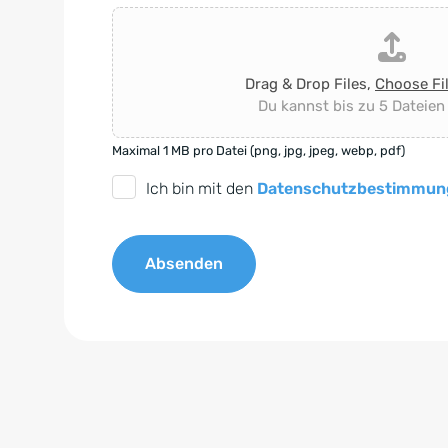
Drag & Drop Files,
Choose Fi
Du kannst bis zu 5 Dateien
Maximal 1 MB pro Datei (png, jpg, jpeg, webp, pdf)
D
Ich bin mit den
Datenschutzbestimmun
S
G
Absenden
V
O
A
-
l
E
t
i
e
n
r
v
n