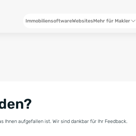
Header
Immobiliensoftware
Websites
Mehr für Makler
SEO und Content
W
Social Media
S
Social Ads
V
Google Ads
R
nden?
Newsletter-Pakete
B
Consulting
N
s Ihnen aufgefallen ist. Wir sind dankbar für Ihr Feedback.
Softwareschulunge