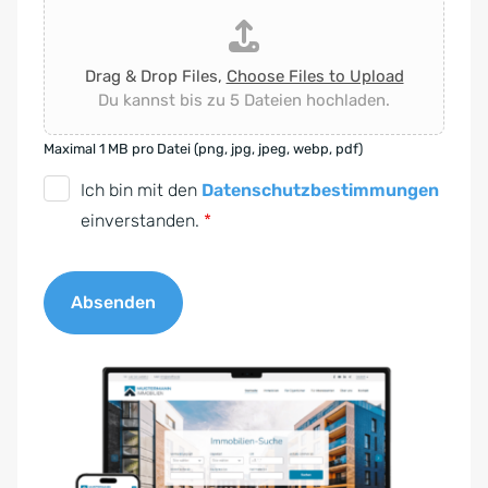
Drag & Drop Files,
Choose Files to Upload
Du kannst bis zu 5 Dateien hochladen.
Maximal 1 MB pro Datei (png, jpg, jpeg, webp, pdf)
D
Ich bin mit den
Datenschutzbestimmungen
S
einverstanden.
*
G
V
Absenden
O
-
A
E
l
i
t
n
e
v
r