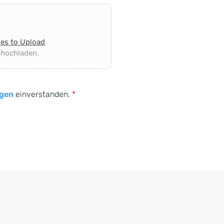
les to Upload
 hochladen.
gen
einverstanden.
*