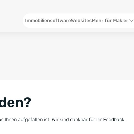
Header
Immobiliensoftware
Websites
Mehr für Makler
SEO und Content
W
Social Media
S
Social Ads
V
Google Ads
R
nden?
Newsletter-Pakete
B
Consulting
N
s Ihnen aufgefallen ist. Wir sind dankbar für Ihr Feedback.
Softwareschulunge