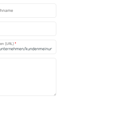
chname
CRM für Banken
den (URL)
*