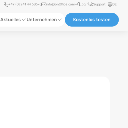
Schnellzugriff
+49 (0) 241 44 686-0
info@onOffice.com
Login
Support
DE
Aktuelles
Unternehmen
Kostenlos testen
ebinare
Über Uns
tatus-News
Partner und Kooperationen
eranstaltungen
Karriere
eferenzen
log
ewsletter
n