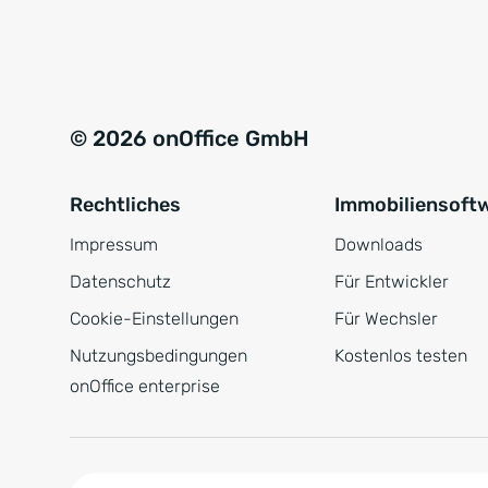
e
a
r
t
s
i
t
v
© 2026 onOffice GmbH
ä
e
n
:
Rechtliches
Immobiliensoft
d
n
Impressum
Downloads
i
Datenschutz
Für Entwickler
s
Cookie-Einstellungen
Für Wechsler
*
Nutzungsbedingungen
Kostenlos testen
onOffice enterprise