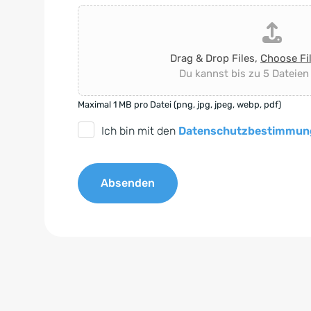
Drag & Drop Files,
Choose Fi
Du kannst bis zu 5 Dateien
Maximal 1 MB pro Datei (png, jpg, jpeg, webp, pdf)
D
Ich bin mit den
Datenschutzbestimmun
S
G
Absenden
V
O
A
-
l
E
t
i
e
n
r
v
n