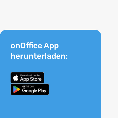
onOffice App
herunterladen: