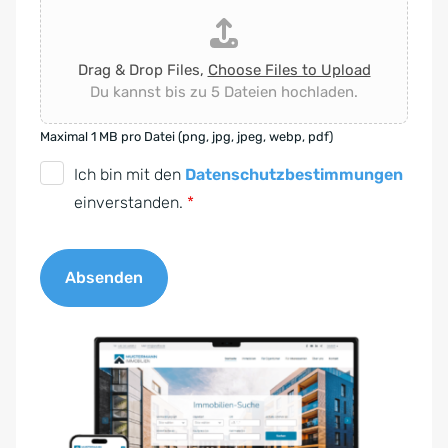
Drag & Drop Files,
Choose Files to Upload
Du kannst bis zu 5 Dateien hochladen.
Maximal 1 MB pro Datei (png, jpg, jpeg, webp, pdf)
D
Ich bin mit den
Datenschutzbestimmungen
S
einverstanden.
*
G
V
Absenden
O
-
A
E
l
i
t
n
e
v
r