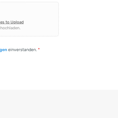
les to Upload
 hochladen.
gen
einverstanden.
*