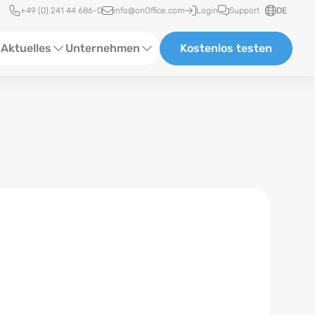
Schnellzugriff
+49 (0) 241 44 686-0
info@onOffice.com
Login
Support
DE
Aktuelles
Unternehmen
Kostenlos testen
ebinare
Über Uns
tatus-News
Partner und Kooperationen
eranstaltungen
Karriere
eferenzen
log
ewsletter
n