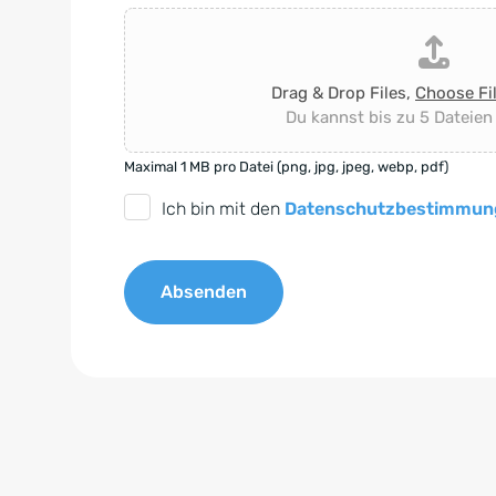
Drag & Drop Files,
Choose Fi
Du kannst bis zu 5 Dateien
Maximal 1 MB pro Datei (png, jpg, jpeg, webp, pdf)
D
Ich bin mit den
Datenschutzbestimmun
S
G
Absenden
V
O
A
-
l
E
t
i
e
n
r
v
n