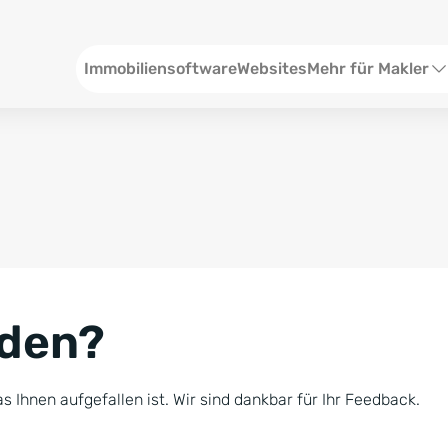
Header
Immobiliensoftware
Websites
Mehr für Makler
SEO und Content
W
Social Media
S
Social Ads
V
Google Ads
R
nden?
Newsletter-Pakete
B
Consulting
N
s Ihnen aufgefallen ist. Wir sind dankbar für Ihr Feedback.
Softwareschulunge