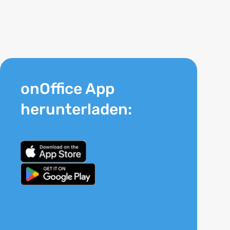
onOffice App
herunterladen: