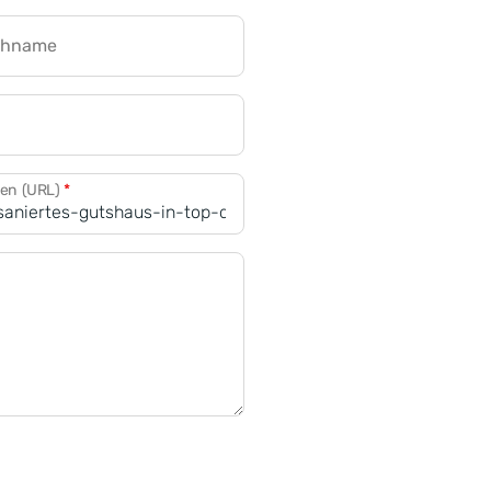
chname
CRM für Banken
den (URL)
*