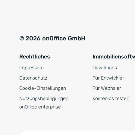
e
a
r
t
s
i
t
v
© 2026 onOffice GmbH
ä
e
n
:
Rechtliches
Immobiliensoft
d
n
Impressum
Downloads
i
Datenschutz
Für Entwickler
s
Cookie-Einstellungen
Für Wechsler
*
Nutzungsbedingungen
Kostenlos testen
onOffice enterprise