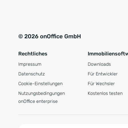
e
a
r
t
s
i
t
v
© 2026 onOffice GmbH
ä
e
n
:
Rechtliches
Immobiliensoft
d
n
Impressum
Downloads
i
Datenschutz
Für Entwickler
s
Cookie-Einstellungen
Für Wechsler
*
Nutzungsbedingungen
Kostenlos testen
onOffice enterprise