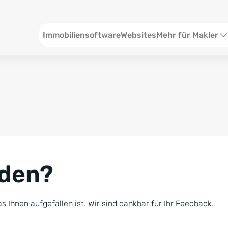
Header
Immobiliensoftware
Websites
Mehr für Makler
SEO und Content
W
Social Media
S
Social Ads
V
Google Ads
R
nden?
Newsletter-Pakete
B
Consulting
N
s Ihnen aufgefallen ist. Wir sind dankbar für Ihr Feedback.
Softwareschulunge