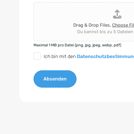
Drag & Drop Files,
Choose Fi
Du kannst bis zu 5 Dateien
Maximal 1 MB pro Datei (png, jpg, jpeg, webp, pdf)
D
Ich bin mit den
Datenschutzbestimmun
S
G
Absenden
V
O
A
-
l
E
t
i
e
n
r
v
n