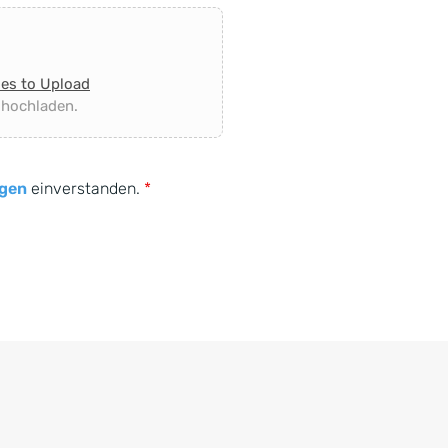
les to Upload
 hochladen.
gen
einverstanden.
*