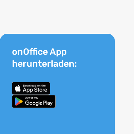
onOffice App
herunterladen: