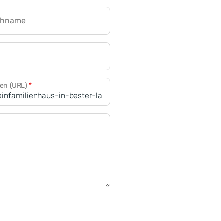
chname
CRM für Banken
den (URL)
*