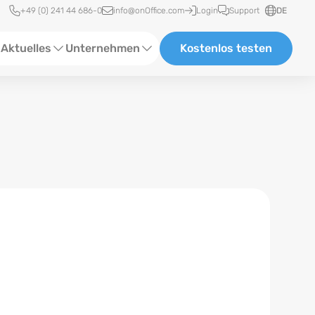
Schnellzugriff
+49 (0) 241 44 686-0
info@onOffice.com
Login
Support
DE
Aktuelles
Unternehmen
Kostenlos testen
ebinare
Über Uns
tatus-News
Partner und Kooperationen
eranstaltungen
Karriere
eferenzen
log
ewsletter
n