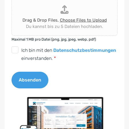
Drag & Drop Files,
Choose Files to Upload
Du kannst bis zu 5 Dateien hochladen.
Maximal 1 MB pro Datei (png, jpg, jpeg, webp, pdf)
D
Ich bin mit den
Datenschutzbestimmungen
S
einverstanden.
*
G
V
Absenden
O
-
A
E
l
i
t
n
e
v
r