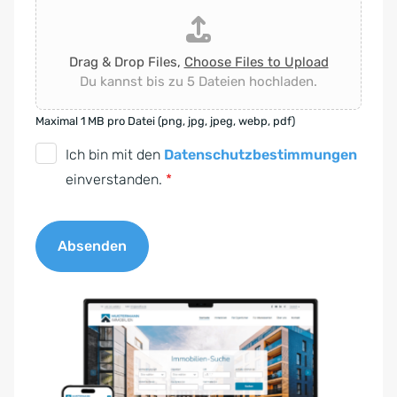
Drag & Drop Files,
Choose Files to Upload
Du kannst bis zu 5 Dateien hochladen.
Maximal 1 MB pro Datei (png, jpg, jpeg, webp, pdf)
D
Ich bin mit den
Datenschutzbestimmungen
S
einverstanden.
*
G
V
Absenden
O
-
A
E
l
i
t
n
e
v
r