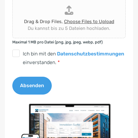
Drag & Drop Files,
Choose Files to Upload
Du kannst bis zu 5 Dateien hochladen.
Maximal 1 MB pro Datei (png, jpg, jpeg, webp, pdf)
D
Ich bin mit den
Datenschutzbestimmungen
S
einverstanden.
*
G
V
Absenden
O
-
A
E
l
i
t
n
e
v
r