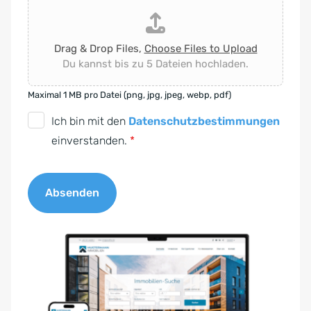
Drag & Drop Files,
Choose Files to Upload
Du kannst bis zu 5 Dateien hochladen.
Maximal 1 MB pro Datei (png, jpg, jpeg, webp, pdf)
D
Ich bin mit den
Datenschutzbestimmungen
S
einverstanden.
*
G
V
Absenden
O
-
A
E
l
i
t
n
e
v
r