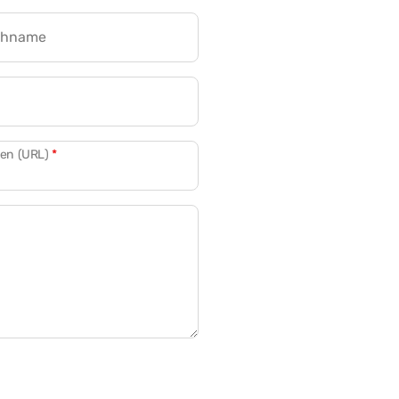
chname
CRM für Banken
den (URL)
*