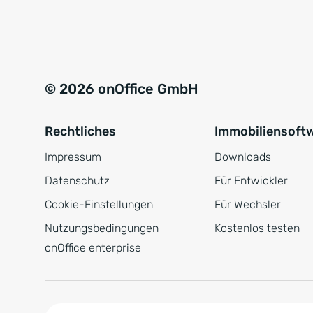
e
a
r
t
s
i
t
v
© 2026 onOffice GmbH
ä
e
n
:
Rechtliches
Immobiliensoft
d
n
Impressum
Downloads
i
Datenschutz
Für Entwickler
s
Cookie-Einstellungen
Für Wechsler
*
Nutzungsbedingungen
Kostenlos testen
onOffice enterprise