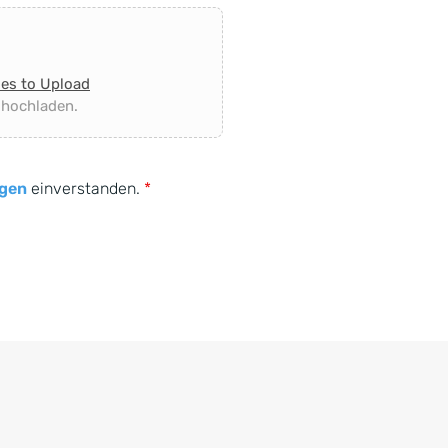
les to Upload
 hochladen.
gen
einverstanden.
*