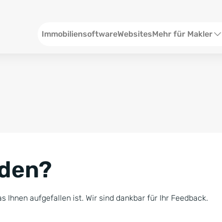
Header
Immobiliensoftware
Websites
Mehr für Makler
SEO und Content
W
Social Media
S
Social Ads
V
Google Ads
R
nden?
Newsletter-Pakete
B
Consulting
N
s Ihnen aufgefallen ist. Wir sind dankbar für Ihr Feedback.
Softwareschulunge