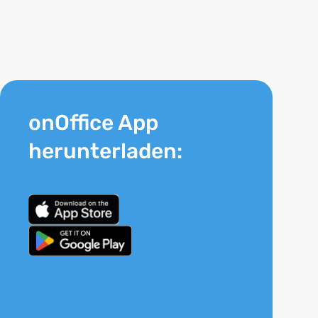
onOffice App
herunterladen: