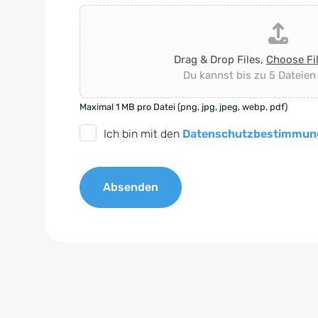
Drag & Drop Files,
Choose Fi
Du kannst bis zu 5 Dateien
Maximal 1 MB pro Datei (png, jpg, jpeg, webp, pdf)
D
Ich bin mit den
Datenschutzbestimmun
S
G
Absenden
V
O
A
-
l
E
t
i
e
n
r
v
n