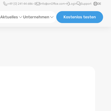
Schnellzugriff
+49 (0) 241 44 686-0
info@onOffice.com
Login
Support
DE
Aktuelles
Unternehmen
Kostenlos testen
ebinare
Über Uns
tatus-News
Partner und Kooperationen
eranstaltungen
Karriere
eferenzen
log
ewsletter
n