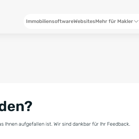
Header
Immobiliensoftware
Websites
Mehr für Makler
SEO und Content
W
Social Media
S
Social Ads
V
Google Ads
R
nden?
Newsletter-Pakete
B
Consulting
N
s Ihnen aufgefallen ist. Wir sind dankbar für Ihr Feedback.
Softwareschulunge