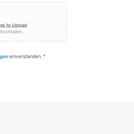
les to Upload
 hochladen.
gen
einverstanden.
*