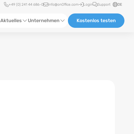
Schnellzugriff
+49 (0) 241 44 686-0
info@onOffice.com
Login
Support
DE
Aktuelles
Unternehmen
Kostenlos testen
ebinare
Über Uns
tatus-News
Partner und Kooperationen
eranstaltungen
Karriere
eferenzen
log
ewsletter
n