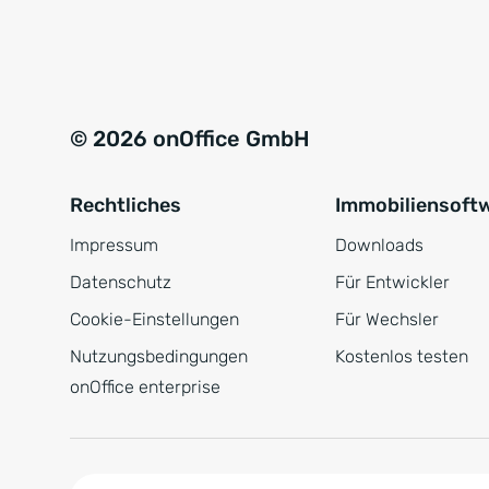
e
a
r
t
s
i
t
v
© 2026 onOffice GmbH
ä
e
n
:
Rechtliches
Immobiliensoft
d
n
Impressum
Downloads
i
Datenschutz
Für Entwickler
s
Cookie-Einstellungen
Für Wechsler
*
Nutzungsbedingungen
Kostenlos testen
onOffice enterprise