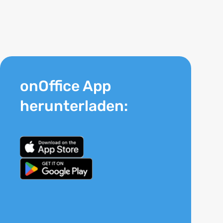
onOffice App
herunterladen: