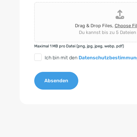
Drag & Drop Files,
Choose Fi
Du kannst bis zu 5 Dateien
Maximal 1 MB pro Datei (png, jpg, jpeg, webp, pdf)
D
Ich bin mit den
Datenschutzbestimmun
S
G
Absenden
V
O
A
-
l
E
t
i
e
n
r
v
n