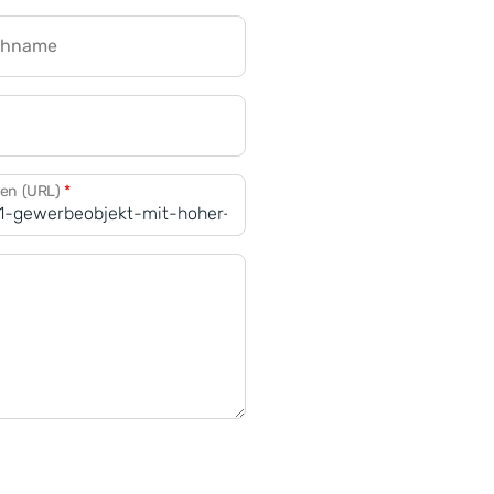
chname
CRM für Banken
den (URL)
*