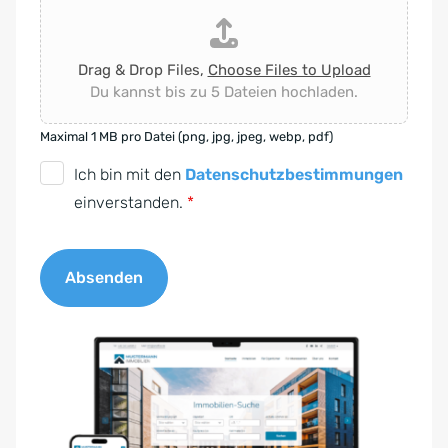
Drag & Drop Files,
Choose Files to Upload
Du kannst bis zu 5 Dateien hochladen.
Maximal 1 MB pro Datei (png, jpg, jpeg, webp, pdf)
D
Ich bin mit den
Datenschutzbestimmungen
S
einverstanden.
*
G
V
Absenden
O
-
A
E
l
i
t
n
e
v
r