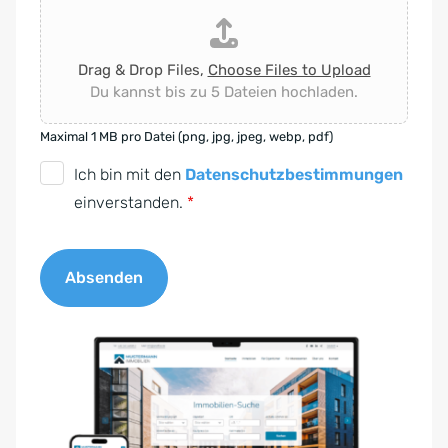
Drag & Drop Files,
Choose Files to Upload
Du kannst bis zu 5 Dateien hochladen.
Maximal 1 MB pro Datei (png, jpg, jpeg, webp, pdf)
D
Ich bin mit den
Datenschutzbestimmungen
S
einverstanden.
*
G
V
Absenden
O
-
A
E
l
i
t
n
e
v
r