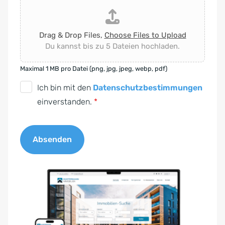
Drag & Drop Files,
Choose Files to Upload
Du kannst bis zu 5 Dateien hochladen.
Maximal 1 MB pro Datei (png, jpg, jpeg, webp, pdf)
D
Ich bin mit den
Datenschutzbestimmungen
S
einverstanden.
*
G
V
Absenden
O
-
A
E
l
i
t
n
e
v
r