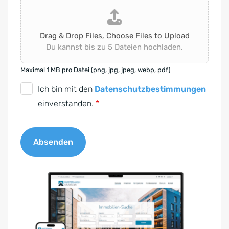
Drag & Drop Files,
Choose Files to Upload
Du kannst bis zu 5 Dateien hochladen.
Maximal 1 MB pro Datei (png, jpg, jpeg, webp, pdf)
D
Ich bin mit den
Datenschutzbestimmungen
S
einverstanden.
*
G
V
Absenden
O
-
A
E
l
i
t
n
e
v
r