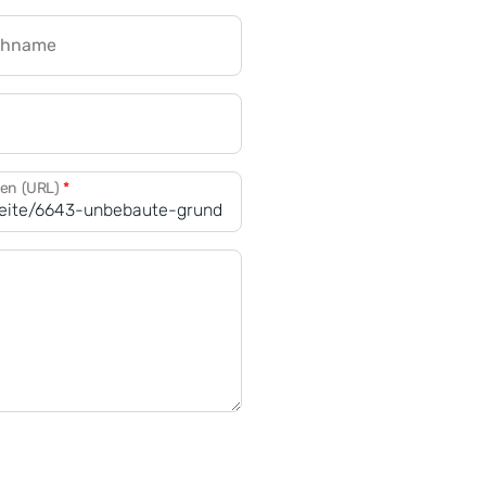
chname
CRM für Banken
den (URL)
*