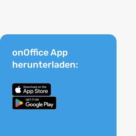
onOffice App
herunterladen: