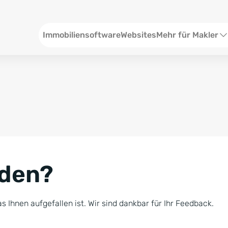
Header
Immobiliensoftware
Websites
Mehr für Makler
SEO und Content
W
Social Media
S
Social Ads
V
Google Ads
R
nden?
Newsletter-Pakete
B
Consulting
N
s Ihnen aufgefallen ist. Wir sind dankbar für Ihr Feedback.
Softwareschulunge