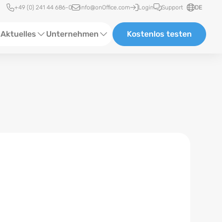
Schnellzugriff
+49 (0) 241 44 686-0
info@onOffice.com
Login
Support
DE
Aktuelles
Unternehmen
Kostenlos testen
ebinare
Über Uns
tatus-News
Partner und Kooperationen
eranstaltungen
Karriere
eferenzen
log
ewsletter
n