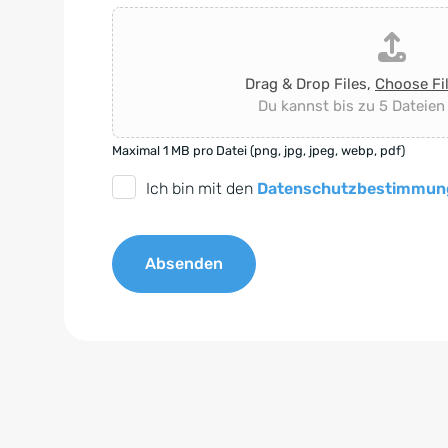
Drag & Drop Files,
Choose Fi
Du kannst bis zu 5 Dateien
Maximal 1 MB pro Datei (png, jpg, jpeg, webp, pdf)
D
Ich bin mit den
Datenschutzbestimmun
S
G
Absenden
V
O
A
-
l
E
t
i
e
n
r
v
n