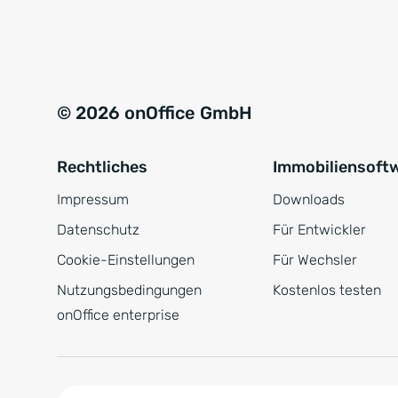
e
a
r
t
s
i
t
v
© 2026 onOffice GmbH
ä
e
n
:
Rechtliches
Immobiliensoft
d
n
Impressum
Downloads
i
Datenschutz
Für Entwickler
s
Cookie-Einstellungen
Für Wechsler
*
Nutzungsbedingungen
Kostenlos testen
onOffice enterprise