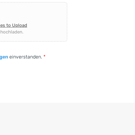
les to Upload
 hochladen.
gen
einverstanden.
*