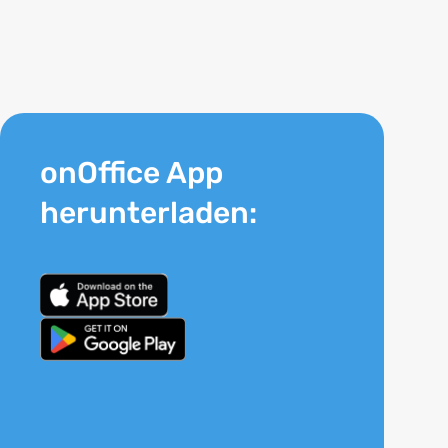
onOffice App
herunterladen: