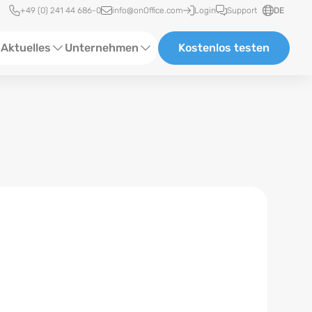
Schnellzugriff
+49 (0) 241 44 686-0
info@onOffice.com
Login
Support
DE
Aktuelles
Unternehmen
Kostenlos testen
ebinare
Über Uns
tatus-News
Partner und Kooperationen
eranstaltungen
Karriere
eferenzen
log
ewsletter
n