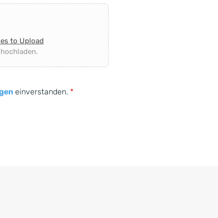
les to Upload
 hochladen.
gen
einverstanden.
*