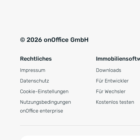
e
a
r
t
s
i
t
v
© 2026 onOffice GmbH
ä
e
n
:
Rechtliches
Immobiliensoft
d
n
Impressum
Downloads
i
Datenschutz
Für Entwickler
s
Cookie-Einstellungen
Für Wechsler
*
Nutzungsbedingungen
Kostenlos testen
onOffice enterprise