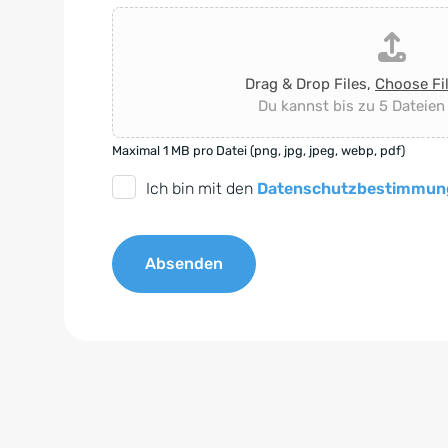
Drag & Drop Files,
Choose Fi
Du kannst bis zu 5 Dateien
Maximal 1 MB pro Datei (png, jpg, jpeg, webp, pdf)
D
Ich bin mit den
Datenschutzbestimmun
S
G
Absenden
V
O
A
-
l
E
t
i
e
n
r
v
n