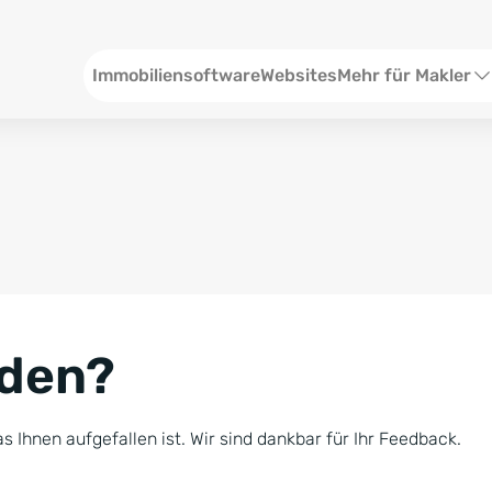
Header
Immobiliensoftware
Websites
Mehr für Makler
SEO und Content
W
Social Media
S
Social Ads
V
Google Ads
R
nden?
Newsletter-Pakete
B
Consulting
N
s Ihnen aufgefallen ist. Wir sind dankbar für Ihr Feedback.
Softwareschulunge