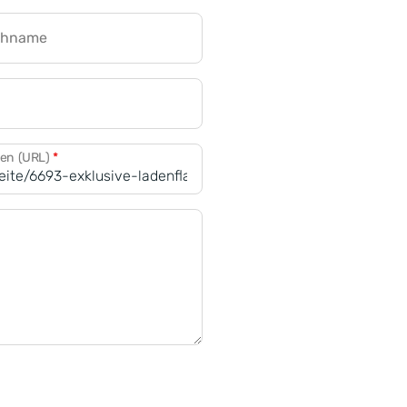
chname
CRM für Banken
den (URL)
*