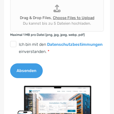
Drag & Drop Files,
Choose Files to Upload
Du kannst bis zu 5 Dateien hochladen.
Maximal 1 MB pro Datei (png, jpg, jpeg, webp, pdf)
D
Ich bin mit den
Datenschutzbestimmungen
S
einverstanden.
*
G
V
Absenden
O
-
A
E
l
i
t
n
e
v
r