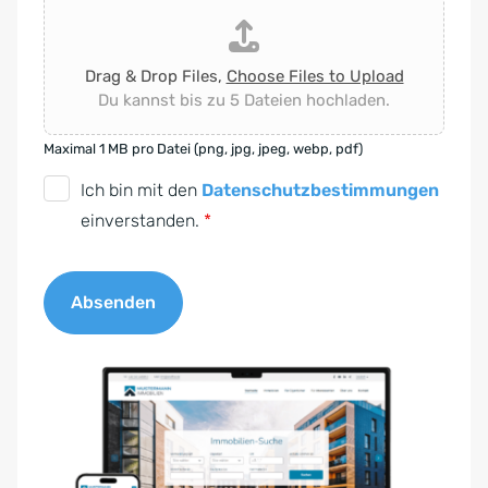
Drag & Drop Files,
Choose Files to Upload
Du kannst bis zu 5 Dateien hochladen.
Maximal 1 MB pro Datei (png, jpg, jpeg, webp, pdf)
D
Ich bin mit den
Datenschutzbestimmungen
S
einverstanden.
*
G
V
Absenden
O
-
A
E
l
i
t
n
e
v
r