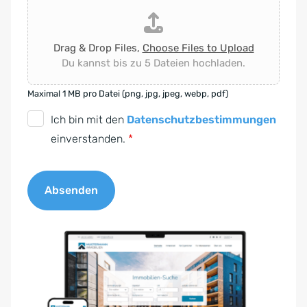
Drag & Drop Files,
Choose Files to Upload
Du kannst bis zu 5 Dateien hochladen.
Maximal 1 MB pro Datei (png, jpg, jpeg, webp, pdf)
D
Ich bin mit den
Datenschutzbestimmungen
S
einverstanden.
*
G
V
Absenden
O
-
A
E
l
i
t
n
e
v
r