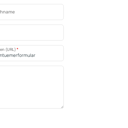
chname
CRM für Banken
den (URL)
*