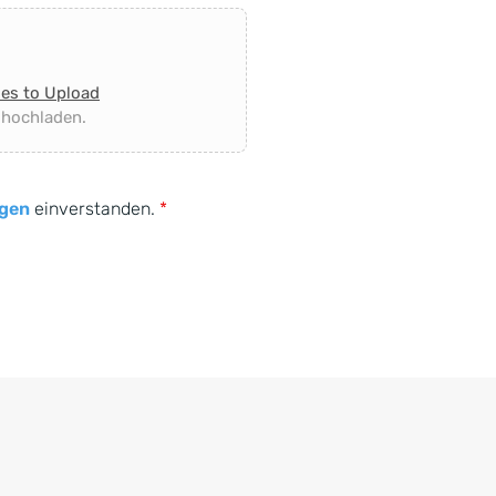
les to Upload
 hochladen.
gen
einverstanden.
*