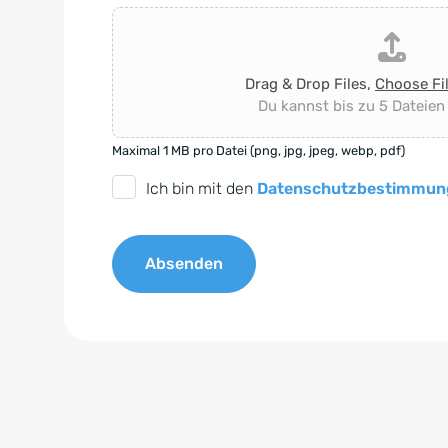
Drag & Drop Files,
Choose Fi
Du kannst bis zu 5 Dateien
Maximal 1 MB pro Datei (png, jpg, jpeg, webp, pdf)
D
Ich bin mit den
Datenschutzbestimmun
S
G
Absenden
V
O
A
-
l
E
t
i
e
n
r
v
n