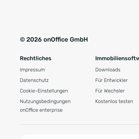
e
a
r
t
s
i
t
v
© 2026 onOffice GmbH
ä
e
n
:
Rechtliches
Immobiliensoft
d
n
Impressum
Downloads
i
Datenschutz
Für Entwickler
s
Cookie-Einstellungen
Für Wechsler
*
Nutzungsbedingungen
Kostenlos testen
onOffice enterprise