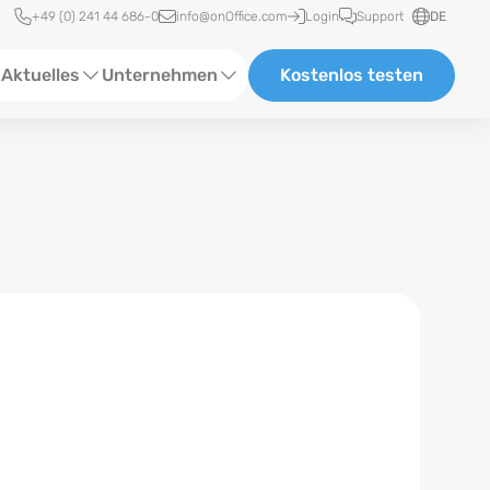
Schnellzugriff
+49 (0) 241 44 686-0
info@onOffice.com
Login
Support
DE
Aktuelles
Unternehmen
Kostenlos testen
ebinare
Über Uns
tatus-News
Partner und Kooperationen
eranstaltungen
Karriere
eferenzen
log
ewsletter
n