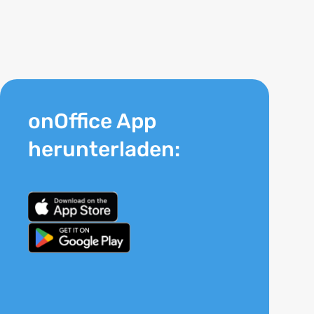
onOffice App
herunterladen: