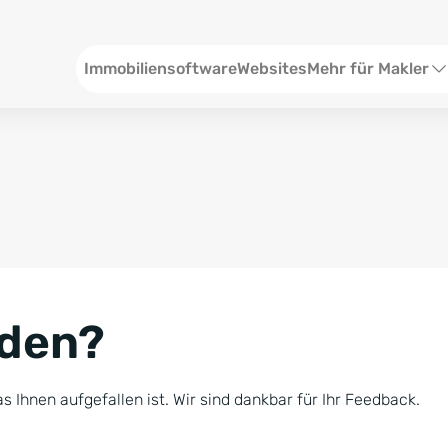
Header
Immobiliensoftware
Websites
Mehr für Makler
SEO und Content
W
Social Media
S
Social Ads
V
Google Ads
R
nden?
Newsletter-Pakete
B
Consulting
N
s Ihnen aufgefallen ist. Wir sind dankbar für Ihr Feedback.
Softwareschulunge