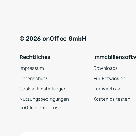
e
a
r
t
s
i
t
v
© 2026 onOffice GmbH
ä
e
n
:
Rechtliches
Immobiliensoft
d
n
Impressum
Downloads
i
Datenschutz
Für Entwickler
s
Cookie-Einstellungen
Für Wechsler
*
Nutzungsbedingungen
Kostenlos testen
onOffice enterprise