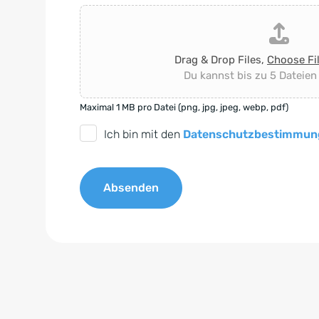
Drag & Drop Files,
Choose Fi
Du kannst bis zu 5 Dateien
Maximal 1 MB pro Datei (png, jpg, jpeg, webp, pdf)
D
Ich bin mit den
Datenschutzbestimmun
S
G
Absenden
V
O
A
-
l
E
t
i
e
n
r
v
n