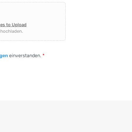
les to Upload
 hochladen.
gen
einverstanden.
*