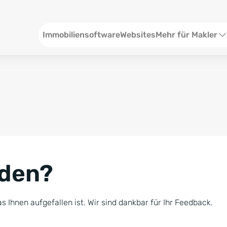
Header
Immobiliensoftware
Websites
Mehr für Makler
SEO und Content
W
Social Media
S
Social Ads
V
Google Ads
R
nden?
Newsletter-Pakete
B
Consulting
N
s Ihnen aufgefallen ist. Wir sind dankbar für Ihr Feedback.
Softwareschulunge