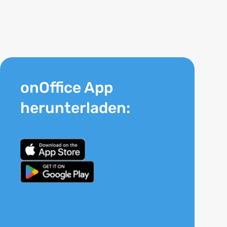
onOffice App
herunterladen: