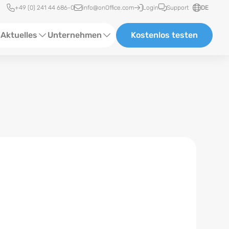
Schnellzugriff
+49 (0) 241 44 686-0
info@onOffice.com
Login
Support
DE
Aktuelles
Unternehmen
Kostenlos testen
ebinare
Über Uns
tatus-News
Partner und Kooperationen
eranstaltungen
Karriere
eferenzen
log
ewsletter
n