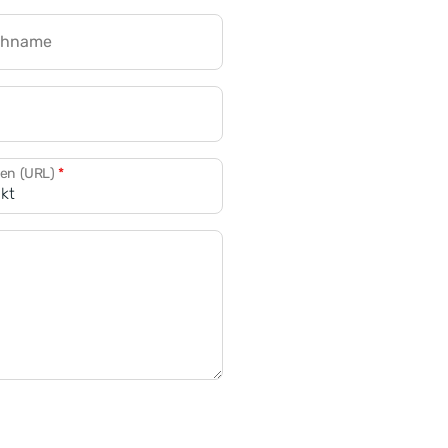
chname
CRM für Banken
den (URL)
*