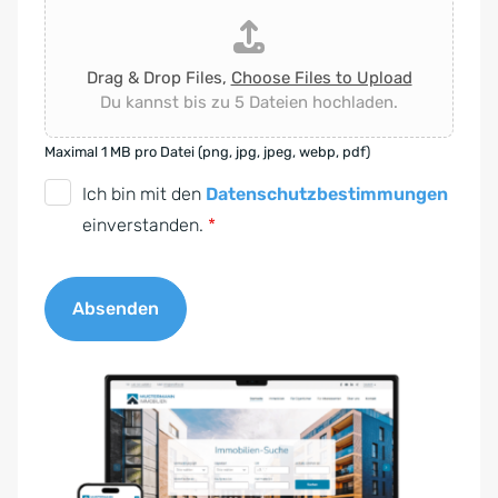
Drag & Drop Files,
Choose Files to Upload
Du kannst bis zu 5 Dateien hochladen.
Maximal 1 MB pro Datei (png, jpg, jpeg, webp, pdf)
D
Ich bin mit den
Datenschutzbestimmungen
S
einverstanden.
*
G
V
Absenden
O
-
A
E
l
i
t
n
e
v
r