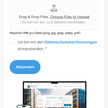
Drag & Drop Files,
Choose Files to Upload
Du kannst bis zu 5 Dateien hochladen.
Maximal 1 MB pro Datei (png, jpg, jpeg, webp, pdf)
D
Ich bin mit den
Datenschutzbestimmungen
S
einverstanden.
*
G
V
Absenden
O
-
A
E
l
i
t
n
e
v
r