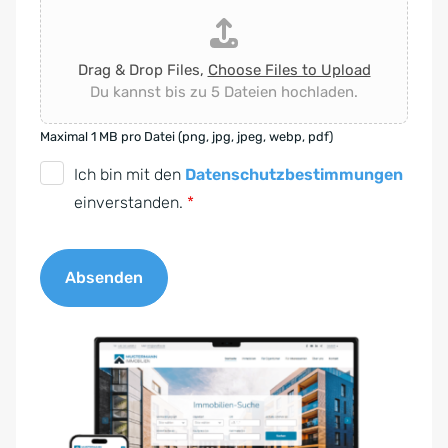
Drag & Drop Files,
Choose Files to Upload
Du kannst bis zu 5 Dateien hochladen.
Maximal 1 MB pro Datei (png, jpg, jpeg, webp, pdf)
D
Ich bin mit den
Datenschutzbestimmungen
S
einverstanden.
*
G
V
Absenden
O
-
A
E
l
i
t
n
e
v
r