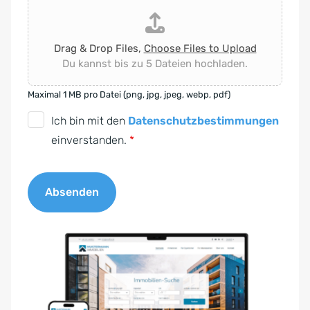
Drag & Drop Files,
Choose Files to Upload
Du kannst bis zu 5 Dateien hochladen.
Maximal 1 MB pro Datei (png, jpg, jpeg, webp, pdf)
D
Ich bin mit den
Datenschutzbestimmungen
S
einverstanden.
*
G
V
Absenden
O
-
A
E
l
i
t
n
e
v
r