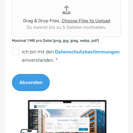
Drag & Drop Files,
Choose Files to Upload
Du kannst bis zu 5 Dateien hochladen.
Maximal 1 MB pro Datei (png, jpg, jpeg, webp, pdf)
D
Ich bin mit den
Datenschutzbestimmungen
S
einverstanden.
*
G
V
Absenden
O
-
A
E
l
i
t
n
e
v
r