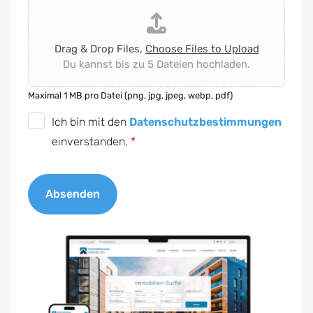
Drag & Drop Files,
Choose Files to Upload
Du kannst bis zu 5 Dateien hochladen.
Maximal 1 MB pro Datei (png, jpg, jpeg, webp, pdf)
D
Ich bin mit den
Datenschutzbestimmungen
S
einverstanden.
*
G
V
Absenden
O
-
A
E
l
i
t
n
e
v
r