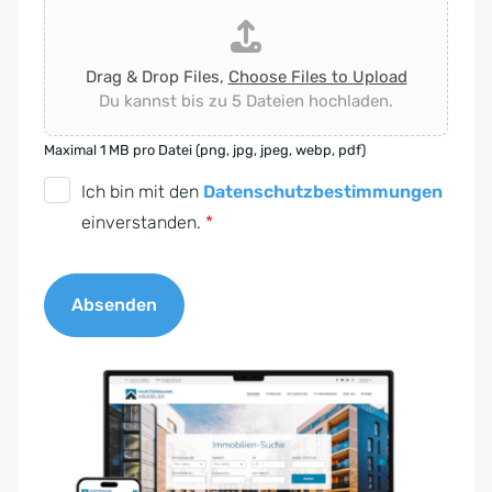
Drag & Drop Files,
Choose Files to Upload
Du kannst bis zu 5 Dateien hochladen.
Maximal 1 MB pro Datei (png, jpg, jpeg, webp, pdf)
D
Ich bin mit den
Datenschutzbestimmungen
S
einverstanden.
*
G
V
Absenden
O
-
A
E
l
i
t
n
e
v
r