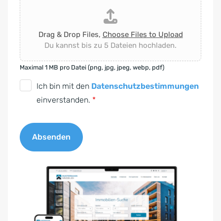
Drag & Drop Files,
Choose Files to Upload
Du kannst bis zu 5 Dateien hochladen.
Maximal 1 MB pro Datei (png, jpg, jpeg, webp, pdf)
D
Ich bin mit den
Datenschutzbestimmungen
S
einverstanden.
*
G
V
Absenden
O
-
A
E
l
i
t
n
e
v
r