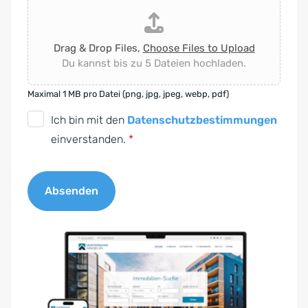
Drag & Drop Files,
Choose Files to Upload
Du kannst bis zu 5 Dateien hochladen.
Maximal 1 MB pro Datei (png, jpg, jpeg, webp, pdf)
D
Ich bin mit den
Datenschutzbestimmungen
S
einverstanden.
*
G
V
Absenden
O
-
A
E
l
i
t
n
e
v
r