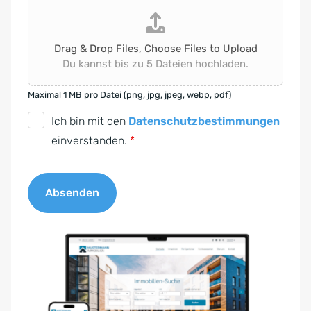
Drag & Drop Files,
Choose Files to Upload
Du kannst bis zu 5 Dateien hochladen.
Maximal 1 MB pro Datei (png, jpg, jpeg, webp, pdf)
D
Ich bin mit den
Datenschutzbestimmungen
S
einverstanden.
*
G
V
Absenden
O
-
A
E
l
i
t
n
e
v
r