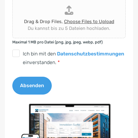
Drag & Drop Files,
Choose Files to Upload
Du kannst bis zu 5 Dateien hochladen.
Maximal 1 MB pro Datei (png, jpg, jpeg, webp, pdf)
D
Ich bin mit den
Datenschutzbestimmungen
S
einverstanden.
*
G
V
Absenden
O
-
A
E
l
i
t
n
e
v
r