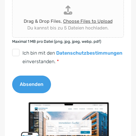
Drag & Drop Files,
Choose Files to Upload
Du kannst bis zu 5 Dateien hochladen.
Maximal 1 MB pro Datei (png, jpg, jpeg, webp, pdf)
D
Ich bin mit den
Datenschutzbestimmungen
S
einverstanden.
*
G
V
Absenden
O
-
A
E
l
i
t
n
e
v
r