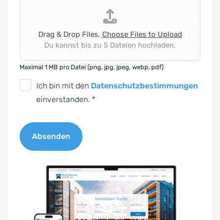
Drag & Drop Files,
Choose Files to Upload
Du kannst bis zu 5 Dateien hochladen.
Maximal 1 MB pro Datei (png, jpg, jpeg, webp, pdf)
D
Ich bin mit den
Datenschutzbestimmungen
S
einverstanden.
*
G
V
Absenden
O
-
A
E
l
i
t
n
e
v
r