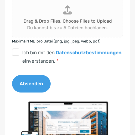
Drag & Drop Files,
Choose Files to Upload
Du kannst bis zu 5 Dateien hochladen.
Maximal 1 MB pro Datei (png, jpg, jpeg, webp, pdf)
D
Ich bin mit den
Datenschutzbestimmungen
S
einverstanden.
*
G
V
Absenden
O
-
A
E
l
i
t
n
e
v
r