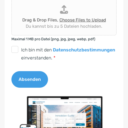
Drag & Drop Files,
Choose Files to Upload
Du kannst bis zu 5 Dateien hochladen.
Maximal 1 MB pro Datei (png, jpg, jpeg, webp, pdf)
D
Ich bin mit den
Datenschutzbestimmungen
S
einverstanden.
*
G
V
Absenden
O
-
A
E
l
i
t
n
e
v
r