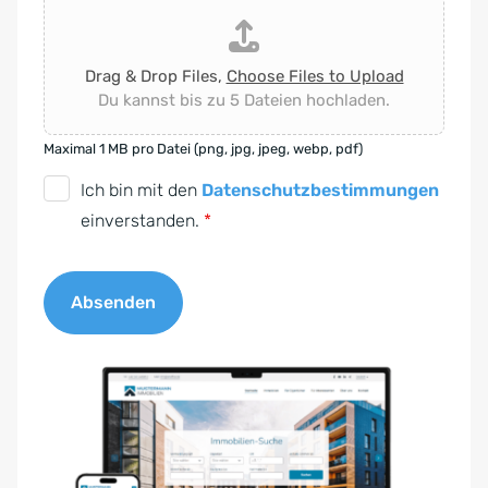
Drag & Drop Files,
Choose Files to Upload
Du kannst bis zu 5 Dateien hochladen.
Maximal 1 MB pro Datei (png, jpg, jpeg, webp, pdf)
D
Ich bin mit den
Datenschutzbestimmungen
S
einverstanden.
*
G
V
Absenden
O
-
A
E
l
i
t
n
e
v
r