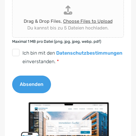
Drag & Drop Files,
Choose Files to Upload
Du kannst bis zu 5 Dateien hochladen.
Maximal 1 MB pro Datei (png, jpg, jpeg, webp, pdf)
D
Ich bin mit den
Datenschutzbestimmungen
S
einverstanden.
*
G
V
Absenden
O
-
A
E
l
i
t
n
e
v
r